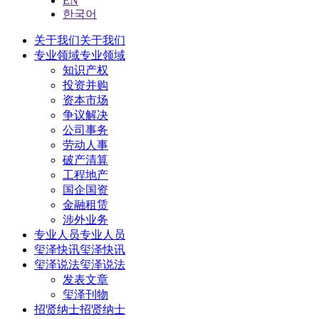
EN
한국어
关于我们
关于我们
专业领域
专业领域
知识产权
投资并购
资本市场
争议解决
公司事务
劳动人事
破产清算
工程地产
国企国资
金融租赁
涉外业务
专业人员
专业人员
玺泽快讯
玺泽快讯
玺泽说法
玺泽说法
发表文章
玺泽刊物
招贤纳士
招贤纳士