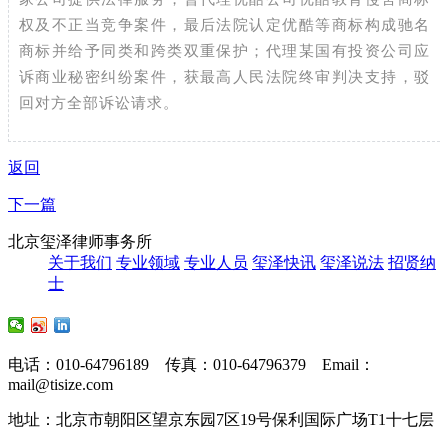
权及不正当竞争案件，最后法院认定优酷等商标构成驰名
商标并给予同类和跨类双重保护
；代理某国有投资公司应
诉商业秘密纠纷案件，获最高人民法院终审判决支持，驳
回对方全部诉讼请求。
返回
下一篇
北京玺泽律师事务所
关于我们
专业领域
专业人员
玺泽快讯
玺泽说法
招贤纳
士
电话：010-64796189 传真：010-64796379 Email：
mail@tisize.com
地址：北京市朝阳区望京东园7区19号保利国际广场T1十七层